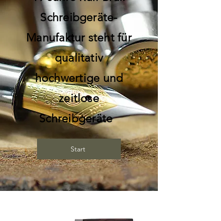
Schreibgeräte-
Manufaktur steht für
qualitativ
hochwertige und
zeitlose
Schreibgeräte
Start