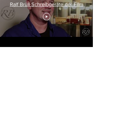
Ralf Brüll Schreibgeräte der Film
KONTAKT
KONTAKT
+49157-72544277
info@bruell-shop.de