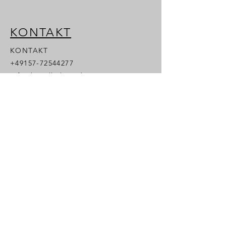
KONTAKT
KONTAKT
+49157-72544277
info@bruell-shop.de